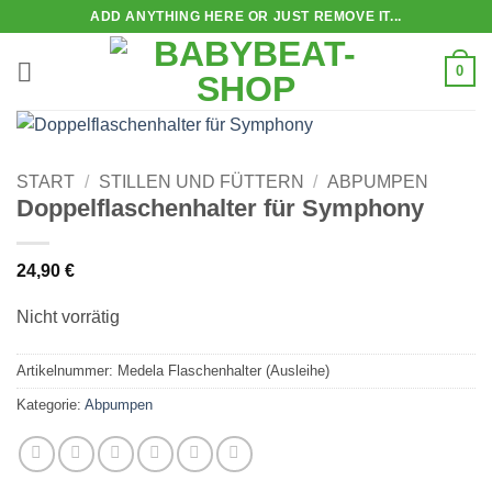
Zum
ADD ANYTHING HERE OR JUST REMOVE IT...
Inhalt
springen
0
START
/
STILLEN UND FÜTTERN
/
ABPUMPEN
Doppelflaschenhalter für Symphony
24,90
€
Nicht vorrätig
Artikelnummer:
Medela Flaschenhalter (Ausleihe)
Kategorie:
Abpumpen