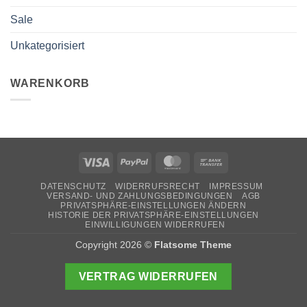
Sale
Unkategorisiert
WARENKORB
Visa
PayPal
MasterCard
Bank
Transfer
DATENSCHUTZ
WIDERRUFSRECHT
IMPRESSUM
VERSAND- UND ZAHLUNGSBEDINGUNGEN
AGB
PRIVATSPHÄRE-EINSTELLUNGEN ÄNDERN
HISTORIE DER PRIVATSPHÄRE-EINSTELLUNGEN
EINWILLIGUNGEN WIDERRUFEN
Copyright 2026 ©
Flatsome Theme
VERTRAG WIDERRUFEN