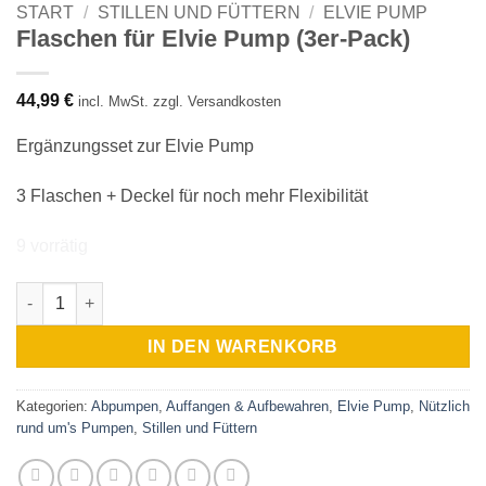
START
/
STILLEN UND FÜTTERN
/
ELVIE PUMP
Flaschen für Elvie Pump (3er-Pack)
44,99
€
incl. MwSt. zzgl. Versandkosten
Ergänzungsset zur Elvie Pump
3 Flaschen + Deckel für noch mehr Flexibilität
9 vorrätig
Flaschen für Elvie Pump (3er-Pack) Menge
IN DEN WARENKORB
Kategorien:
Abpumpen
,
Auffangen & Aufbewahren
,
Elvie Pump
,
Nützlich
rund um's Pumpen
,
Stillen und Füttern